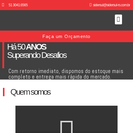
51 3041.6565
sidersul@sidersul-rs.com.br
QUEM SOMOS
NOSSOS PRODU
Faça um Orçamento
Há 50
ANOS
Superando Desafios
Com retorno imediato, dispomos do estoque mais
completo e entrega mais rápida do mercado.
Quem somos